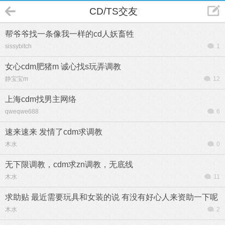
CD/TS交友
帮爷爷找一条像我一样的cd人妖畜牲
sissybitch
1
女心cdm肥猪m 诚心找s玩弄调教
静宝宝m
12
上海cdm找男主网络
qweqwe688
6
速来速来 发情了cdm求调教
木水
0
无下限调教，cdm求zn调教，无底线
木水
11
求助贴 最近需要玩具和女装的说 有没有好心人来资助一下呢
木水
2