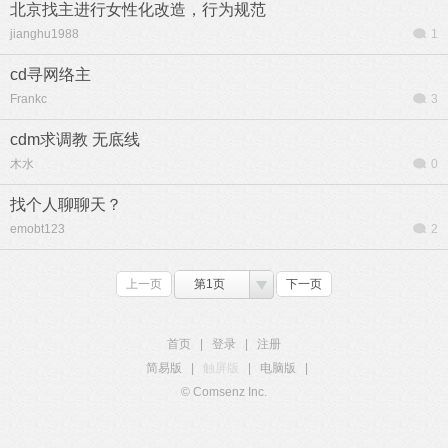
北京找主进行女性化改造，行为规范
jianghu1988
1
cd寻网络主
Frankc
3
cdm求调教 无底线
木水
0
找个人聊聊天？
emobt123
2
上一页
第1页
下一页
首页
|
登录
|
注册
简易版
|
触屏版
|
电脑版
|
© Comsenz Inc.